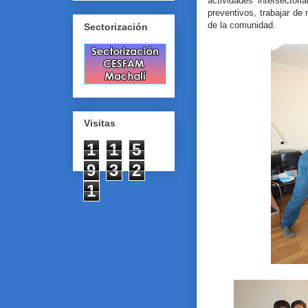
actividades intersectori
preventivos, trabajar de
de la comunidad.
Sectorización
Visitas
1
1
5
9
3
2
1