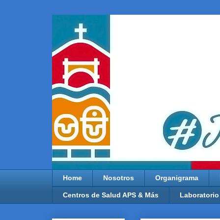
Home
Nosotros
Organigrama
Centros de Salud APS & Más
Laboratorio