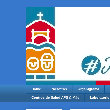
Home
Nosotros
Organigrama
Centros de Salud APS & Más
Laboratorio