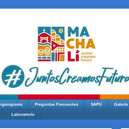
rganigrama
Preguntas Frecuentes
SAPU
Galería
Laboratorio