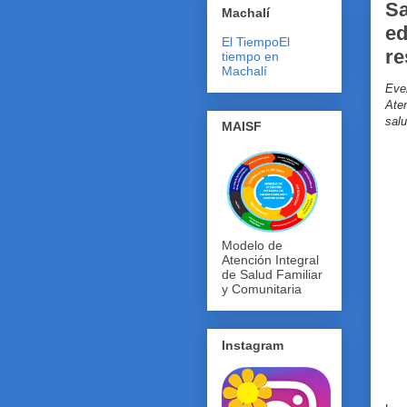
Sa
Machalí
ed
El Tiempo
El
re
tiempo en
Machalí
Even
Aten
sal
MAISF
Modelo de
Atención Integral
de Salud Familiar
y Comunitaria
Instagram