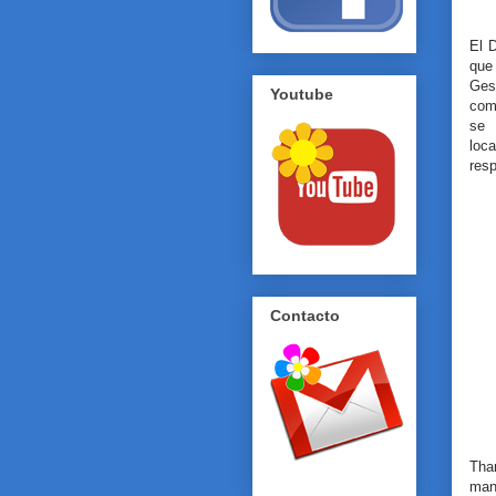
El 
que 
Ges
Youtube
com
se 
loca
resp
Contacto
Tha
man