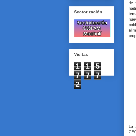
de 
hait
Sectorización
tem
nue
pob
ali
pro
Visitas
1
1
5
7
7
7
2
La 
CEC