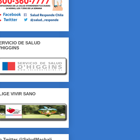
ERVICIO DE SALUD
'HIGGINS
LIGE VIVIR SANO
n Twitter @SaludMachali