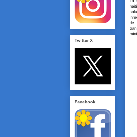
La 
hai
sal
inm
de 
tra
mini
Twitter X
Facebook