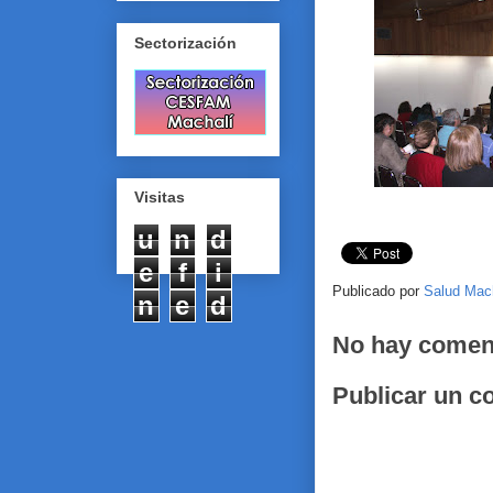
Sectorización
Visitas
u
n
d
e
f
i
Publicado por
Salud Mac
n
e
d
No hay comen
Publicar un c