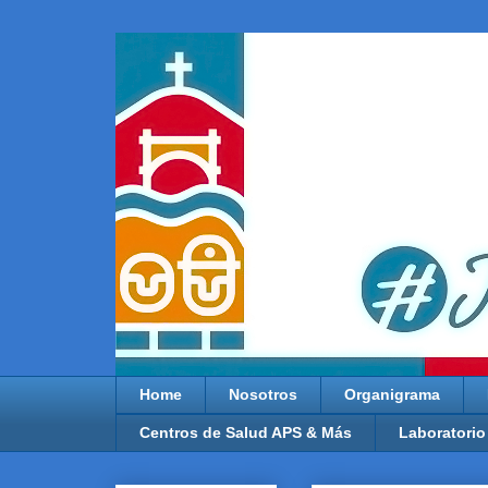
Home
Nosotros
Organigrama
Centros de Salud APS & Más
Laboratorio