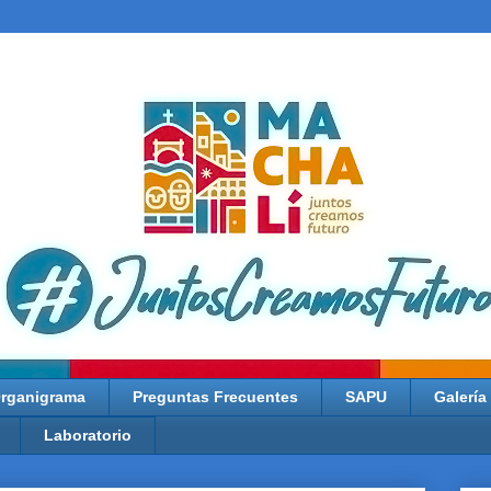
rganigrama
Preguntas Frecuentes
SAPU
Galería
Laboratorio