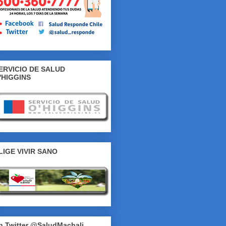
ERVICIO DE SALUD
'HIGGINS
LIGE VIVIR SANO
n Twitter @SaludMachali