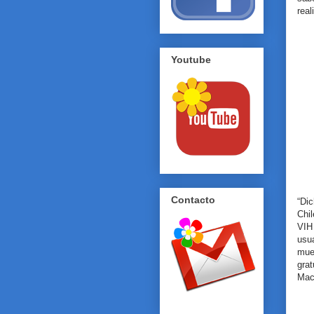
rea
Youtube
Contacto
“Di
Chi
VIH
usu
mue
grat
Mac