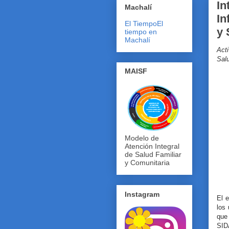
In
Machalí
In
El Tiempo
El
y 
tiempo en
Machalí
Acti
Sal
MAISF
Modelo de
Atención Integral
de Salud Familiar
y Comunitaria
Instagram
El e
los
que
SID