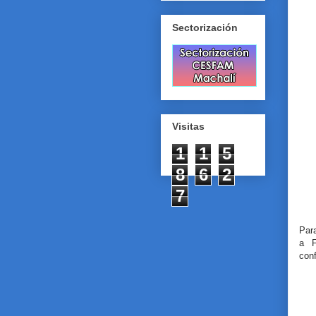
Sectorización
Visitas
1
1
5
8
6
2
7
Par
a F
conf