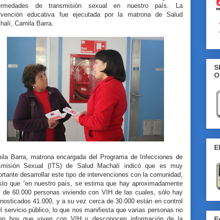
ermedades de transmisión sexual en nuestro país. La
ervención educativa fue ejecutada por la matrona de Salud
halí, Camila Barra.
S
O
E
ila Barra, matrona encargada del Programa de Infecciones de
smisión Sexual (ITS) de Salud Machalí indicó que es muy
rtante desarrollar este tipo de intervenciones con la comunidad,
sto que “en nuestro país, se estima que hay aproximadamente
 de 60.000 personas viviendo con VIH de las cuales, sólo hay
nosticados 41.000, y a su vez cerca de 30.000 están en control
l servicio público, lo que nos manifiesta que varias personas no
en hoy que viven con VIH y desconocen información de la
E