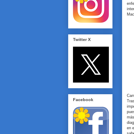
enf
int
Mac
Twitter X
Cam
Facebook
Tra
impo
pue
más
diag
en e
sab