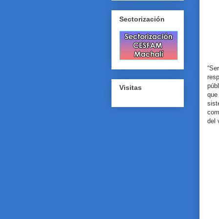
Sectorización
“Se
res
púb
Visitas
que
sis
com
del