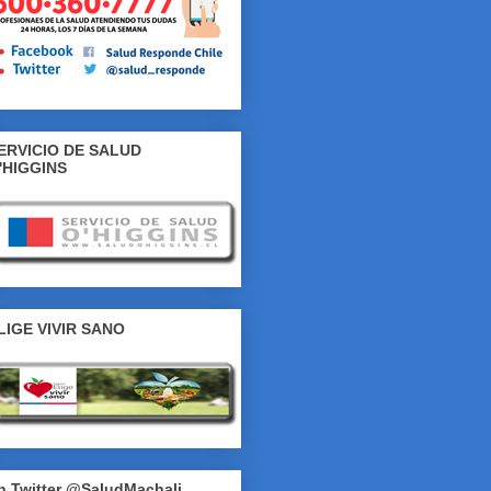
ERVICIO DE SALUD
'HIGGINS
LIGE VIVIR SANO
n Twitter @SaludMachali