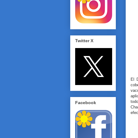
Twitter X
El 
cob
vac
apl
tod
Facebook
Cha
efec