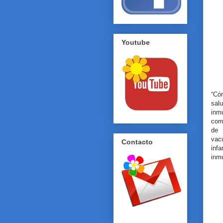
Youtube
“Có
sal
inm
com
de 
vac
Contacto
inf
inmu