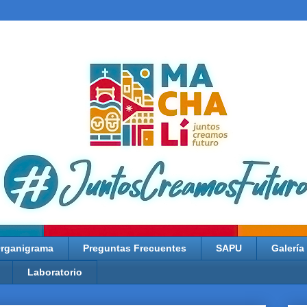
rganigrama
Preguntas Frecuentes
SAPU
Galería
Laboratorio