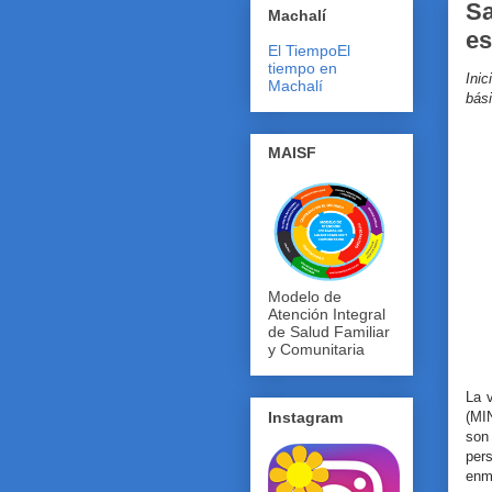
Sa
Machalí
es
El Tiempo
El
tiempo en
Inic
Machalí
bás
MAISF
Modelo de
Atención Integral
de Salud Familiar
y Comunitaria
La v
(MI
Instagram
son
per
enma