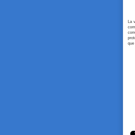
La 
comu
con
prot
que 