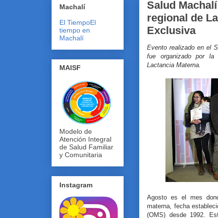
Salud Machalí
Machalí
regional de L
El Tiempo
El
Exclusiva
tiempo en
Machalí
Evento realizado en el S
fue organizado por la 
Lactancia Materna.
MAISF
Modelo de
Atención Integral
de Salud Familiar
y Comunitaria
Instagram
Agosto es el mes dond
materna, fecha estableci
(OMS) desde 1992. Esta