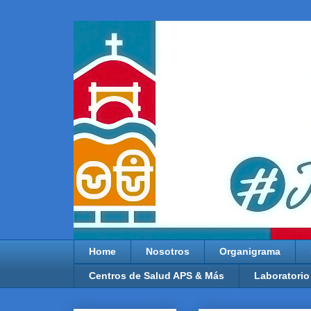
Home
Nosotros
Organigrama
Centros de Salud APS & Más
Laboratorio