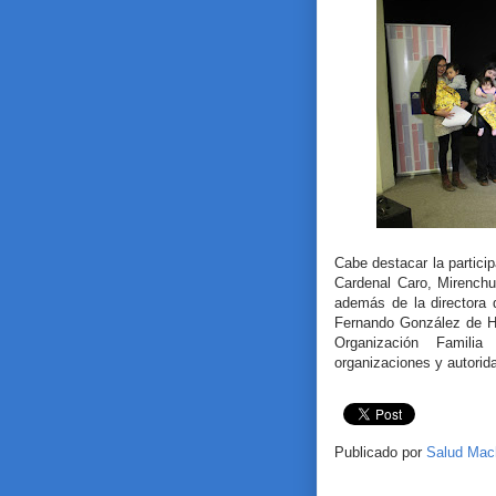
Cabe destacar la partic
Cardenal Caro, Mirenchu
además de la directora d
Fernando González de Ho
Organización Famili
organizaciones y autorid
Publicado por
Salud Mac