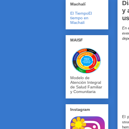
Di
Machalí
y 
El Tiempo
El
us
tiempo en
Machalí
En 
eve
dep
MAISF
Modelo de
Atención Integral
de Salud Familiar
y Comunitaria
Instagram
El p
usu
her