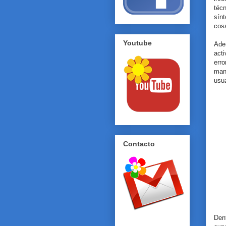
téc
sín
cos
Youtube
Ade
act
err
man
usu
Contacto
Den