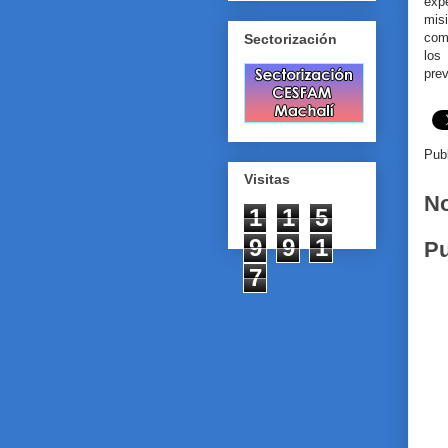
exp
mis
comu
Sectorización
los
prev
Pub
Visitas
No
1
1
5
9
9
1
Pu
7