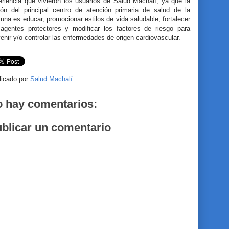
eriencia que vivieron los usuarios de Salud Machalí, ya que la
ión del principal centro de atención primaria de salud de la
na es educar, promocionar estilos de vida saludable, fortalecer
 agentes protectores y modificar los factores de riesgo para
enir y/o controlar las enfermedades de origen cardiovascular.
licado por
Salud Machalí
 hay comentarios:
blicar un comentario