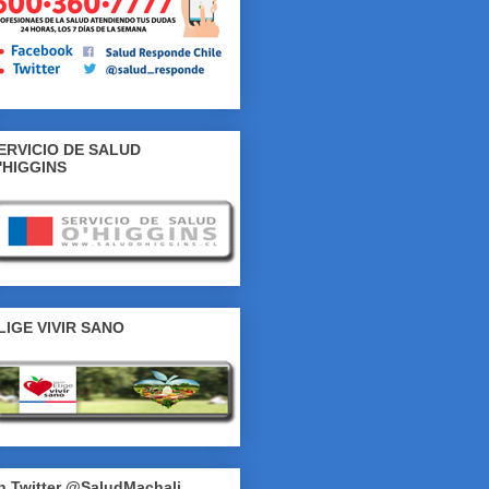
ERVICIO DE SALUD
'HIGGINS
LIGE VIVIR SANO
n Twitter @SaludMachali