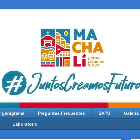
rganigrama
Preguntas Frecuentes
SAPU
Galería
Laboratorio