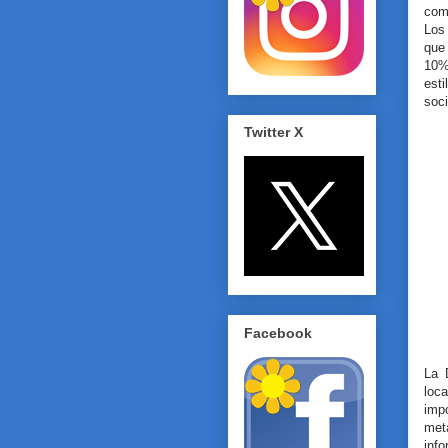
com
Los 
que 
10%
est
soc
Twitter X
Facebook
La 
loc
impo
met
info