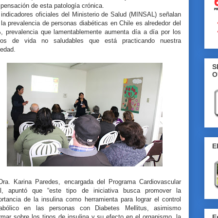
pensación de esta patología crónica.
indicadores oficiales del Ministerio de Salud (MINSAL) señalan
la prevalencia de personas diabéticas en Chile es alrededor del
, prevalencia que lamentablemente aumenta día a día por los
ilos de vida no saludables que está practicando nuestra
iedad.
S
O
E
Dra. Karina Paredes, encargada del Programa Cardiovascular
al, apuntó que “este tipo de iniciativa busca promover la
rtancia de la insulina como herramienta para lograr el control
abólico en las personas con Diabetes Mellitus, asimismo
rmar sobre los tipos de insulina y su efecto en el organismo, la
E