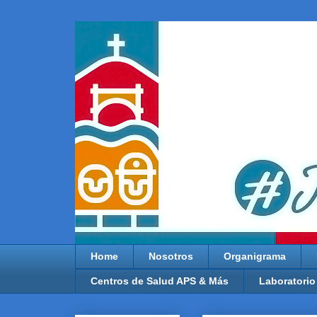
Home
Nosotros
Organigrama
Centros de Salud APS & Más
Laboratorio