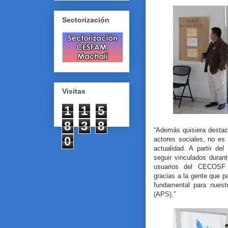
Sectorización
Visitas
1
1
5
8
3
8
“Además quisiera destaca
0
actores sociales, no es
actualidad. A partir d
seguir vinculados duran
usuarios del CECOSF
gracias a la gente que pa
fundamental para nuest
(APS).”