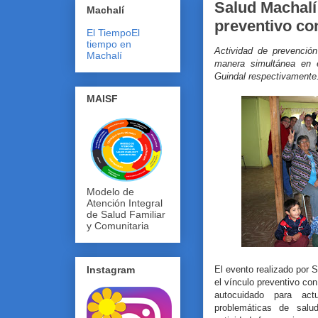
Salud Machalí
Machalí
preventivo co
El Tiempo
El
tiempo en
Actividad de prevenció
Machalí
manera simultánea en e
Guindal respectivamente
MAISF
Modelo de
Atención Integral
de Salud Familiar
y Comunitaria
El evento realizado por S
Instagram
el vínculo preventivo co
autocuidado para act
problemáticas de salu