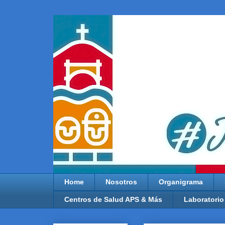
Home
Nosotros
Organigrama
Centros de Salud APS & Más
Laboratorio