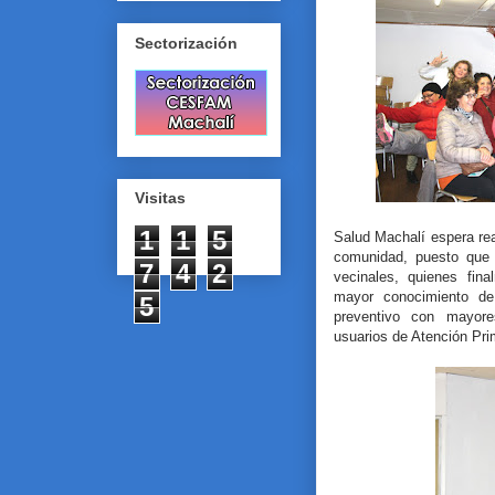
Sectorización
Visitas
1
1
5
Salud Machalí espera rea
comunidad, puesto que 
7
4
2
vecinales, quienes fin
mayor conocimiento de 
5
preventivo con mayore
usuarios de Atención Pri