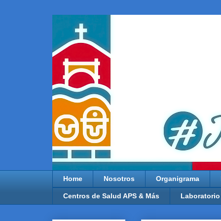
Home
Nosotros
Organigrama
Centros de Salud APS & Más
Laboratorio