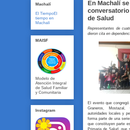
En Machalí se 
Machalí
conversatorio
El Tiempo
El
de Salud
tiempo en
Machalí
Representantes de cuat
dieron cita en dependenc
MAISF
Modelo de
Atención Integral
de Salud Familiar
y Comunitaria
El evento que congregó
Graneros, Mostazal,
Instagram
autoridades locales y p
forma parte de una serie
que constituyen parte e
Primaria de Salud, que s