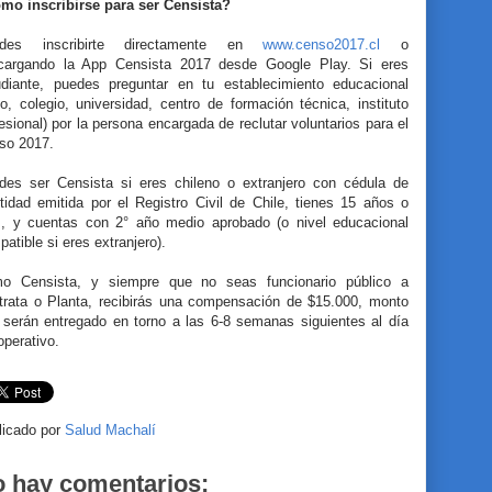
mo inscribirse para ser Censista?
des inscribirte directamente en
www.censo2017.cl
o
cargando la App Censista 2017 desde Google Play. Si eres
udiante, puedes preguntar en tu establecimiento educacional
eo, colegio, universidad, centro de formación técnica, instituto
esional) por la persona encargada de reclutar voluntarios para el
so 2017.
des ser Censista si eres chileno o extranjero con cédula de
tidad emitida por el Registro Civil de Chile, tienes 15 años o
, y cuentas con 2° año medio aprobado (o nivel educacional
atible si eres extranjero).
o Censista, y siempre que no seas funcionario público a
trata o Planta, recibirás una compensación de $15.000, monto
 serán entregado en torno a las 6-8 semanas siguientes al día
operativo.
licado por
Salud Machalí
 hay comentarios: