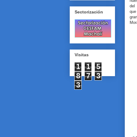
nue
del 
que
Sectorización
gra
Mor
Visitas
1
1
5
8
7
3
3