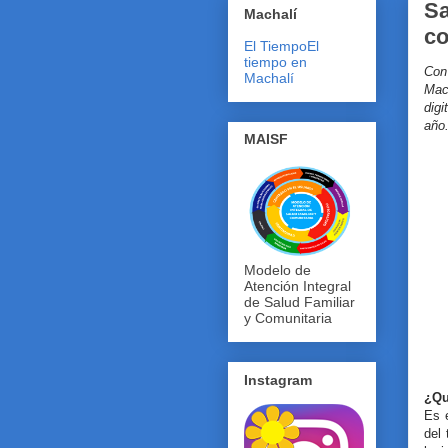
Sa
Machalí
c
El Tiempo
El
tiempo en
Con
Machalí
Mac
digi
año
MAISF
Modelo de
Atención Integral
de Salud Familiar
y Comunitaria
Instagram
¿Qu
Es e
del 