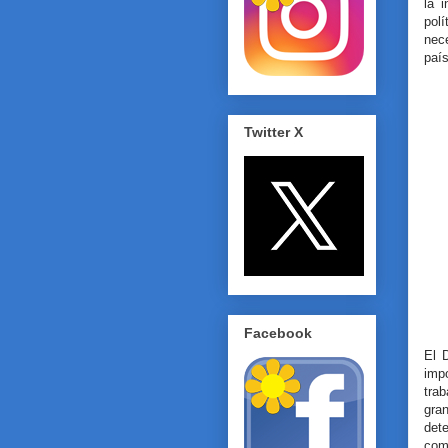
la 
pol
nec
país
Twitter X
Facebook
El 
imp
trab
gran
det
comu