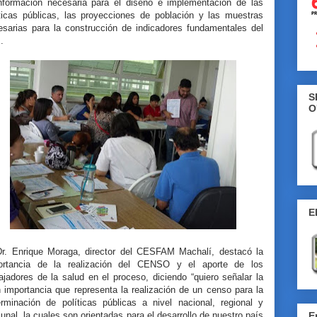
información necesaria para el diseño e implementación de las
íticas públicas, las proyecciones de población y las muestras
esarias para la construcción de indicadores fundamentales del
.
S
O
E
Dr. Enrique Moraga, director del CESFAM Machalí, destacó la
ortancia de la realización del CENSO y el aporte de los
ajadores de la salud en el proceso, diciendo “quiero señalar la
 importancia que representa la realización de un censo para la
erminación de políticas públicas a nivel nacional, regional y
nal, la cuales son orientadas para el desarrollo de nuestro país
E