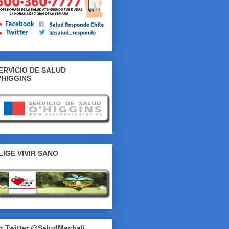
ERVICIO DE SALUD
'HIGGINS
LIGE VIVIR SANO
n Twitter @SaludMachali