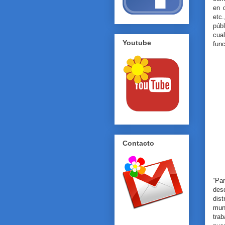
en d
etc
públ
cua
Youtube
func
Contacto
“Pa
desd
dis
mun
tra