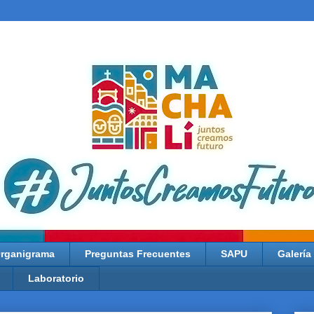
rganigrama
Preguntas Frecuentes
SAPU
Galería
Laboratorio