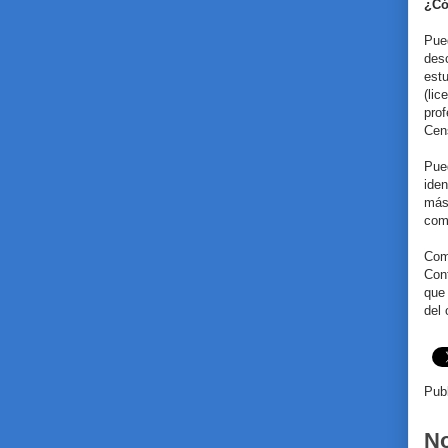
¿Có
Pue
des
est
(lic
prof
Cen
Pue
iden
más
comp
Com
Con
que
del 
Pub
No