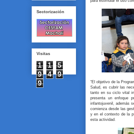
para estimular el uso corr
Sectorización
Visitas
1
1
5
9
4
9
9
“El objetivo de la Progr
Salud, es cubrir las nec
tanto en su ciclo vital i
presenta un enfoque pr
infantojuvenil, además s
comienza desde las gest
y en el contexto de la 
esta actividad.