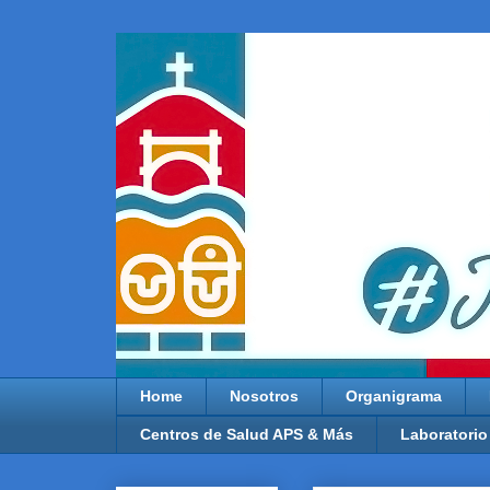
Home
Nosotros
Organigrama
Centros de Salud APS & Más
Laboratorio