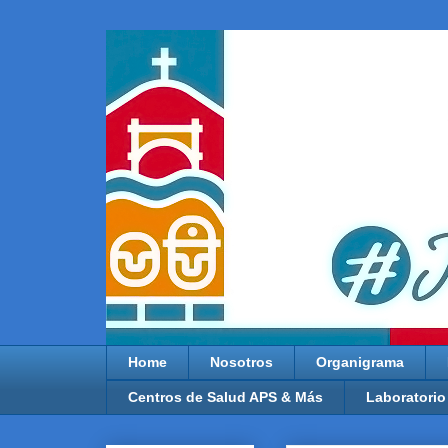
Home
Nosotros
Organigrama
Centros de Salud APS & Más
Laboratorio