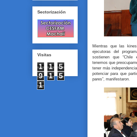
Sectorización
Mientras que las kines
ejecutoras del progra
Visitas
sostienen que “Chile 
tenemos que preocuparnos
1
1
5
tener más independencia 
potenciar para que par
9
1
5
pares”, manifestaron.
1