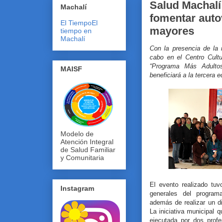
Salud Machalí
Machalí
fomentar auto
El Tiempo
El
mayores
tiempo en
Machalí
Con la presencia de la
cabo en el Centro Cultu
“Programa Más Adultos
MAISF
beneficiará a la tercera e
Modelo de
Atención Integral
de Salud Familiar
y Comunitaria
El evento realizado tu
Instagram
generales del program
además de realizar un di
La iniciativa municipal
ejecutada por dos profe