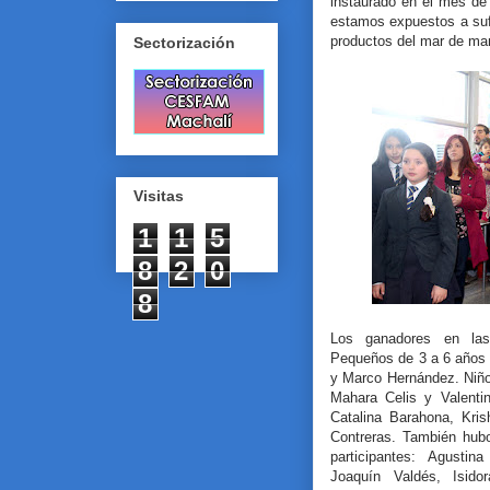
instaurado en el mes de
estamos expuestos a suf
productos del mar de man
Sectorización
Visitas
1
1
5
8
2
0
8
Los ganadores en las 
Pequeños de 3 a 6 años 
y Marco Hernández. Niño
Mahara Celis y Valenti
Catalina Barahona, Kri
Contreras. También hub
participantes: Agustin
Joaquín Valdés, Isido