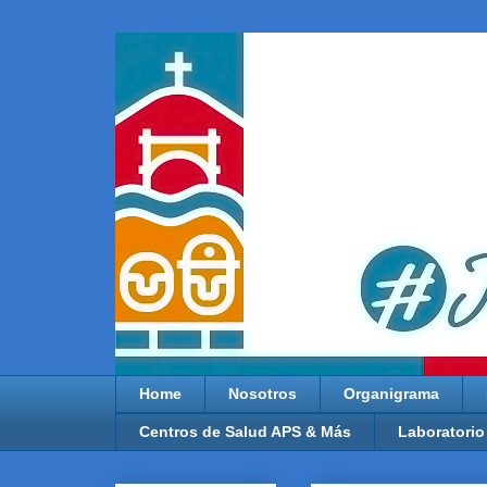
Home
Nosotros
Organigrama
Centros de Salud APS & Más
Laboratorio