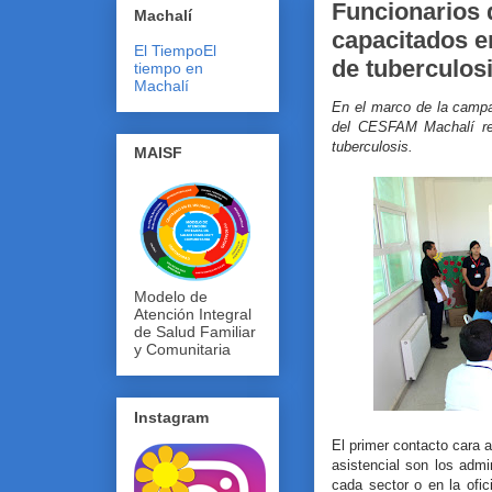
Funcionarios 
Machalí
capacitados e
El Tiempo
El
de tuberculos
tiempo en
Machalí
En el marco de la campa
del CESFAM Machalí ref
tuberculosis.
MAISF
Modelo de
Atención Integral
de Salud Familiar
y Comunitaria
Instagram
El primer contacto cara a
asistencial son los adm
cada sector o en la ofic