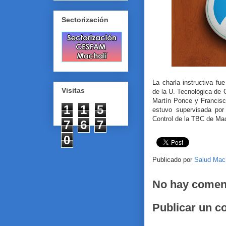
Sectorización
La charla instructiva f
Visitas
de la U. Tecnológica de
Martín Ponce y Francisc
1
1
5
estuvo supervisada por
Control de la TBC de Mach
7
6
7
0
Publicado por
Salud Mac
No hay comen
Publicar un c