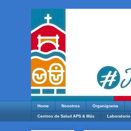
Home
Nosotros
Organigrama
Centros de Salud APS & Más
Laboratorio