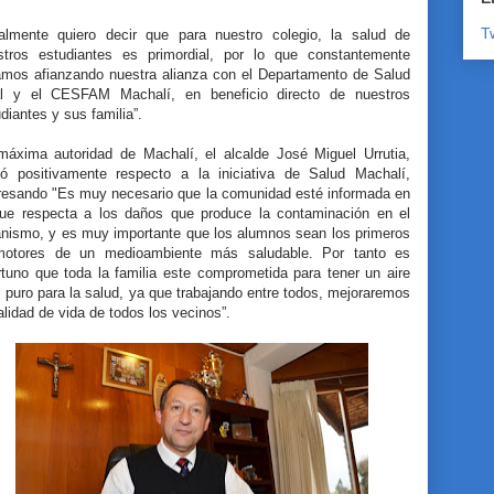
T
nalmente quiero decir que para nuestro colegio, la salud de
stros estudiantes es primordial, por lo que constantemente
amos afianzando nuestra alianza con el Departamento de Salud
al y el CESFAM Machalí, en beneficio directo de nuestros
diantes y sus familia”.
máxima autoridad de Machalí, el alcalde José Miguel Urrutia,
nó positivamente respecto a la iniciativa de Salud Machalí,
resando "Es muy necesario que la comunidad esté informada en
que respecta a los daños que produce la contaminación en el
anismo, y es muy importante que los alumnos sean los primeros
motores de un medioambiente más saludable. Por tanto es
rtuno que toda la familia este comprometida para tener un aire
puro para la salud, ya que trabajando entre todos, mejoraremos
alidad de vida de todos los vecinos”.