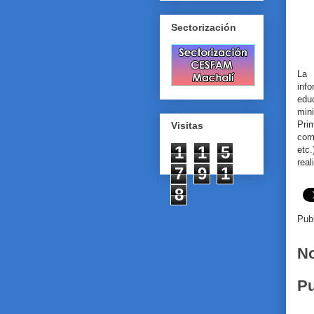
Sectorización
La 
inf
edu
min
Pri
Visitas
com
1
1
5
etc
real
7
9
1
8
Pub
No
Pu