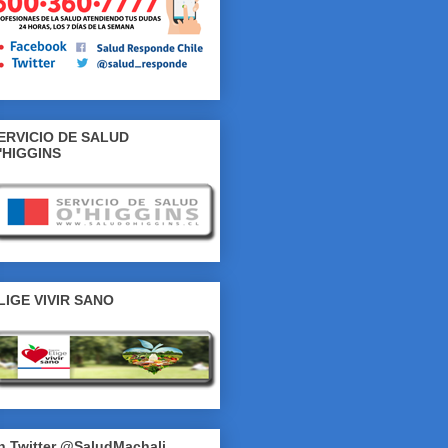
ERVICIO DE SALUD
'HIGGINS
LIGE VIVIR SANO
n Twitter @SaludMachali