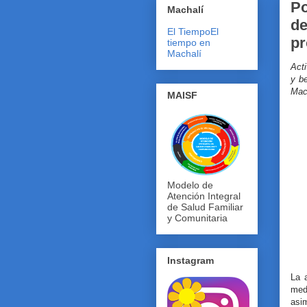
Po
Machalí
de
El Tiempo
El
pr
tiempo en
Machalí
Act
y be
Mac
MAISF
Modelo de
Atención Integral
de Salud Familiar
y Comunitaria
Instagram
La 
med
asi