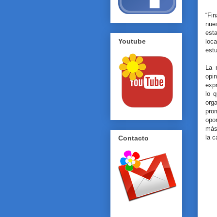
“Fi
nue
est
Youtube
loc
estu
La 
opi
exp
lo 
org
pro
opo
más 
la c
Contacto