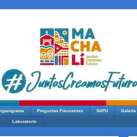
rganigrama
Preguntas Frecuentes
SAPU
Galería
Laboratorio