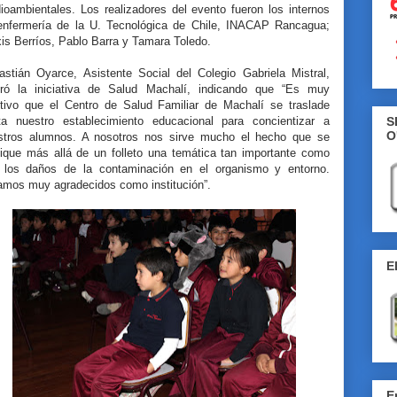
ioambientales. Los realizadores del evento fueron los internos
enfermería de la U. Tecnológica de Chile, INACAP Rancagua;
is Berríos, Pablo Barra y Tamara Toledo.
astián Oyarce, Asistente Social del Colegio Gabriela Mistral,
oró la iniciativa de Salud Machalí, indicando que “Es muy
itivo que el Centro de Salud Familiar de Machalí se traslade
ta nuestro establecimiento educacional para concientizar a
S
O
stros alumnos. A nosotros nos sirve mucho el hecho que se
lique más allá de un folleto una temática tan importante como
 los daños de la contaminación en el organismo y entorno.
amos muy agradecidos como institución”.
E
E