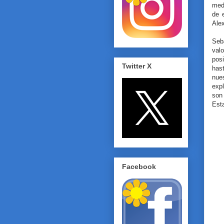
med
de 
Alex
Seb
val
pos
Twitter X
has
nue
exp
son
Est
Facebook