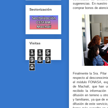
sugerencias. En nuestro
comprar bonos de atenci
Sectorización
Visitas
1
1
5
9
6
9
0
Finalmente la Sra. Pilar
respecto al desconocimi
el módulo FONASA, expr
de Machalí, que han u
recibido la información
difusión en terreno u o
y familiares, ya que de
difusión de este servici