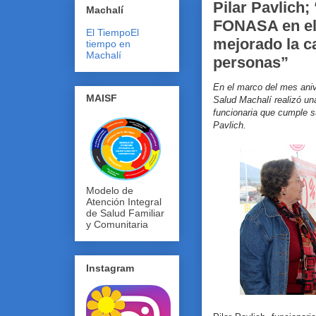
Pilar Pavlich;
Machalí
FONASA en el
El Tiempo
El
mejorado la ca
tiempo en
Machalí
personas”
En el marco del mes ani
MAISF
Salud Machalí realizó una
funcionaria que cumple s
Pavlich.
Modelo de
Atención Integral
de Salud Familiar
y Comunitaria
Instagram