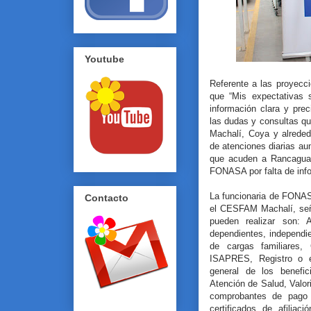
Youtube
Referente a las proyecci
que “Mis expectativas 
información clara y prec
las dudas y consultas q
Machalí, Coya y alrede
de atenciones diarias a
que acuden a Rancagua p
FONASA por falta de inf
La funcionaria de FONAS
Contacto
el CESFAM Machalí, seña
pueden realizar son: A
dependientes, independi
de cargas familiares,
ISAPRES, Registro o el
general de los benef
Atención de Salud, Valo
comprobantes de pago 
certificados de afiliac