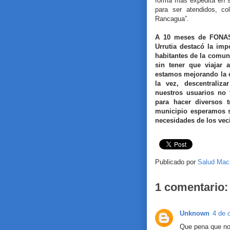
forma más expedita en s
para ser atendidos, co
Rancagua”.
A 10 meses de FONASA
Urrutia destacó la imp
habitantes de la comun
sin tener que viajar 
estamos mejorando la c
la vez, descentraliza
nuestros usuarios no 
para hacer diversos t
municipio esperamos se
necesidades de los veci
Publicado por
Salud Mac
1 comentario:
Unknown
4 de 
Que pena que no