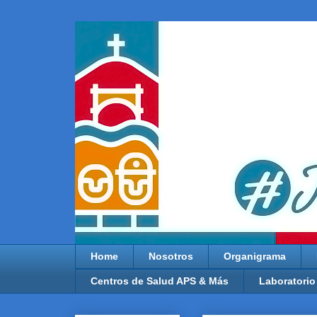
Home
Nosotros
Organigrama
Centros de Salud APS & Más
Laboratorio