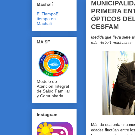
MUNICIPALID
Machalí
PRIMERA EN
El Tiempo
El
ÓPTICOS DEL
tiempo en
Machalí
CESFAM
Medida que lleva siete a
MAISF
más de 221 machalinos.
Modelo de
Atención Integral
de Salud Familiar
y Comunitaria
Instagram
Más de cuarenta usuarios
edades fluctúan entre lo