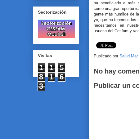
ha beneficiado a más d
como una gran oportunid
Sectorización
gente más humilde de la
yo, que no tenemos los 
necesitamos en nuestro
usuaria del Cesfam y veci
Visitas
Publicado por
Salud Mac
1
1
5
No hay comen
8
1
6
Publicar un c
3