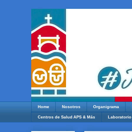
Home
Nosotros
Organigrama
Centros de Salud APS & Más
Laboratorio