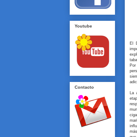
Youtube
El 
imp
exp
tab
Por
pers
siem
adic
Contacto
La 
eta
resp
mun
cig
mar
infl
más 
que 