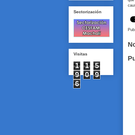
cau
Sectorización
Pub
No
Visitas
Pu
1
1
5
9
0
9
6