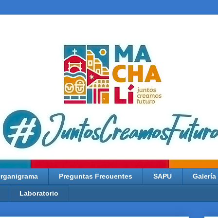
rganigrama
Preguntas Frecuentes
SAPU
Galería
Laboratorio