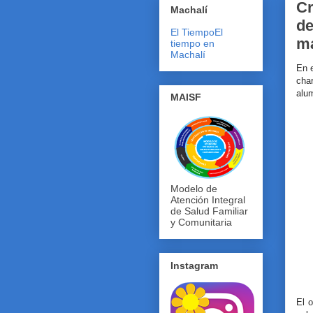
Cr
Machalí
de
El Tiempo
El
ma
tiempo en
Machalí
En 
char
alum
MAISF
Modelo de
Atención Integral
de Salud Familiar
y Comunitaria
Instagram
El o