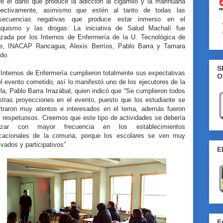
e el daño que produce la adicción al cigarrillo y la marihuana
pectivamente, asimismo que estén al tanto de todas las
secuencias negativas que produce estar inmerso en el
aquismo y las drogas. La iniciativa de Salud Machalí fue
lizada por los Internos de Enfermería de la U. Tecnológica de
le, INACAP Rancagua; Alexis Berríos, Pablo Barra y Tamara
do.
S
 Internos de Enfermería cumplieron totalmente sus expectativas
O
l evento cometido, así lo manifestó uno de los ejecutores de la
la, Pablo Barra Irrazábal, quien indicó que “Se cumplieron todos
stras proyecciones en el evento, puesto que los estudiante se
traron muy atentos e interesados en el tema, además fueron
 respetuosos. Creemos que este tipo de actividades se debería
lizar con mayor frecuencia en los establecimientos
cacionales de la comuna, porque los escolares se ven muy
vados y participativos”.
E
E