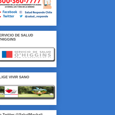
ERVICIO DE SALUD
'HIGGINS
LIGE VIVIR SANO
n Twitter @SaludMachali