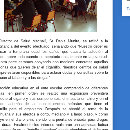
T
Director de Salud Machalí, Sr. Denis Munita, se refirió a la
ortancia del evento efectuado, señalando que "Nuestro deber es
licar a temprana edad los daños que causa la adicción al
aco, sobre todo cuando es aceptada socialmente en la juventud.
 otra parte estamos apoyando con medidas concretas aquellas
onas que quieren dejar el cigarrillo. Nuestros centros de salud
pre estarán disponibles para aclarar dudas y consultas sobre la
ción al tabaco y a las drogas”.
acción educativa en el ente escolar comprendió de diferentes
pas; en primer orden se realizó una exposición preventiva
ecto al cigarro y sus componentes, el impacto en chile y en el
do, además de las consecuencias nefastas que tiene el
arrillo para el organismo. Después se abordó el tema de la
ihuana y sus efectos a corto, mediano y a largo plazo, y cómo
uye en el diario vivir, siendo una puerta de entrada para drogas
duras. Finalmente los internos realizaron una actividad lúdica
consistía en la “botella fumadora” donde simulaban el daño que