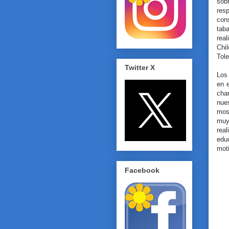
sobr
res
con
tab
rea
Chi
Tole
Twitter X
Los
en e
char
nue
mos
muy
rea
edu
moti
Facebook