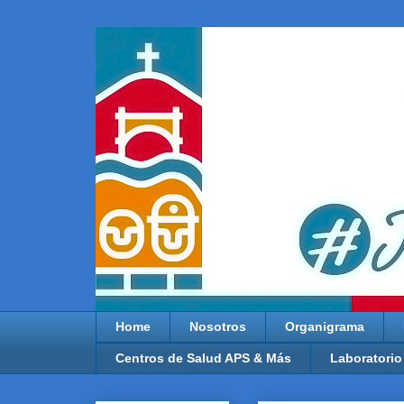
Home
Nosotros
Organigrama
Centros de Salud APS & Más
Laboratorio