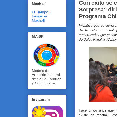
Con éxito se e
Machalí
Sorpresa” diri
El Tiempo
El
Programa Chi
tiempo en
Machalí
Iniciativa que se enmar
de la salud comunal y
embarazadas que residan
MAISF
de Salud Familiar (CESF
Modelo de
Atención Integral
de Salud Familiar
y Comunitaria
Instagram
Hace cinco años que l
existe en Machalí, es