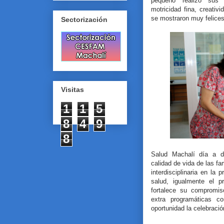
pequeño realizó sus 
motricidad fina, creati
se mostraron muy felices 
Sectorización
Visitas
1
1
5
8
4
9
8
Salud Machalí día a d
calidad de vida de las f
interdisciplinaria en la
salud, igualmente el p
fortalece su compromiso
extra programáticas c
oportunidad la celebració