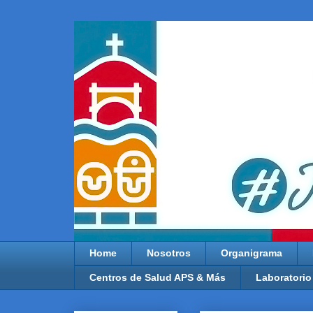
Home
Nosotros
Organigrama
Centros de Salud APS & Más
Laboratorio