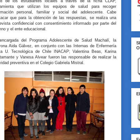
ud de los estudiantes locales a través de la ficha CLAP,
ramienta que utilizan los equipos de salud para recoger
ormación personal, familiar y social del adolescente. Cabe
tacar que para la obtención de las respuestas, se realiza una
evista confidencial con consentimiento informado por parte del
no y el ente educacional.
encargada del Programa Adolescente de Salud Machalí, la
S
rona Aida Gálvez, en conjunto con las Internas de Enfermería
O
la U. Tecnológica de Chile INACAP; Valentina Beas, Karina
tamante y Vanesa Alvear fueron las responsable de realizar la
vidad preventiva en el Colegio Gabriela Mistral.
E
E