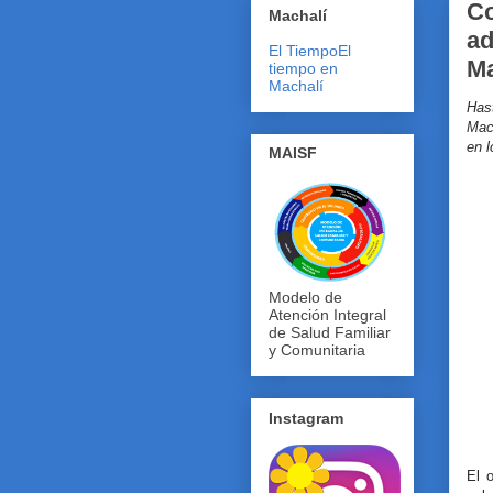
Co
Machalí
ad
El Tiempo
El
Ma
tiempo en
Machalí
Has
Mach
en 
MAISF
Modelo de
Atención Integral
de Salud Familiar
y Comunitaria
Instagram
El o