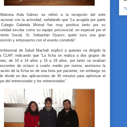
T
Matrona Aida Gálvez se refirió a la recepción del ente
cacional con la actividad, señalando que “La acogida por parte
 Colegio Gabriela Mistral fue muy positiva tanto por su
unidad escolar como su equipo psicosocial, en especial por el
stente Social, Sr. Sebastián Oyarzo, quién tuvo una gran
posición y entusiasmo con el evento cometido”.
profesional de Salud Machalí explicó a quienes va dirigido la
ha CLAP, indicando que “La ficha se realiza a dos grupos de
enes; de 10 a 14 años y 15 a 19 años, por tanto se evalúan
lescentes de octavo a cuarto medio por norma, asimismo la
cación de la ficha es de una hora por paciente, sin embargo se
de dividir en dos aplicaciones de 30 minutos para optimizar el
po del entrevistador y los entrevistados”.