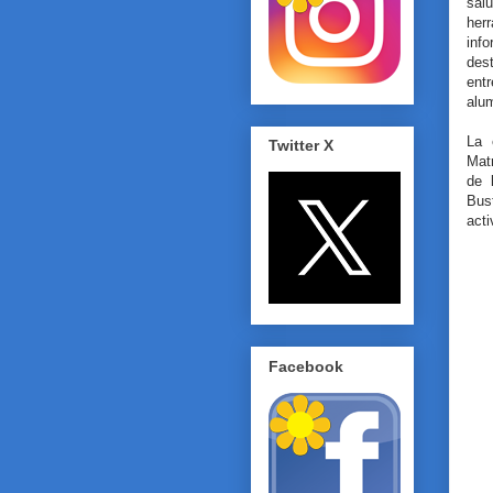
sal
her
inf
des
entr
alum
La 
Twitter X
Mat
de 
Bus
acti
Facebook