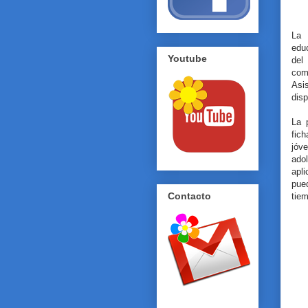
La 
edu
Youtube
del
com
Asi
dis
La 
fic
jóv
ado
apli
pue
Contacto
tiem