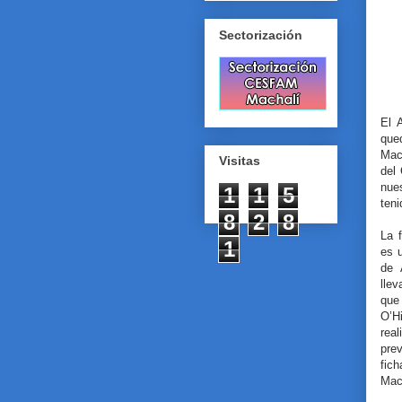
Sectorización
El 
que
Mach
Visitas
del
nue
1
1
5
teni
8
2
8
La 
1
es 
de 
lle
que 
O’H
rea
pre
fich
Mac