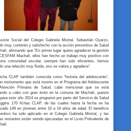
Asiste Social del Colegio Gabriela Mistral, Sebastián Oyarzo,
do muy contento y satisfecho con la acción preventiva de Salud
alí, afirmando que “En primer lugar quiero agradecer la gestión
 CESFAM Machalí, ellos han hecho un trabajo muy positivo con
stra comunidad escolar, siempre han sido eficientes, hemos
do una relación muy fluida, eso se valora y agradece”.
ficha CLAP también conocida como “historia del adolescente”,
un instrumento que está inserto en el Programa del Adolescente
Atención Primaria de Salud, cabe mencionar que se está
vando a cabo con gran éxito en la comuna de Machalí, puesto
para este año 2014 se programó por parte del Servicio de Salud
iggins 170 fichas CLAP, de las cuales hasta la fecha se ha
lizado 149 en jóvenes entre 10 a 19 años de edad. El beneficio
ventivo ha sido aplicado en el Colegio Gabriela Mistral, y las
as restantes están siendo ejecutadas en el Liceo Polivalente de
halí.