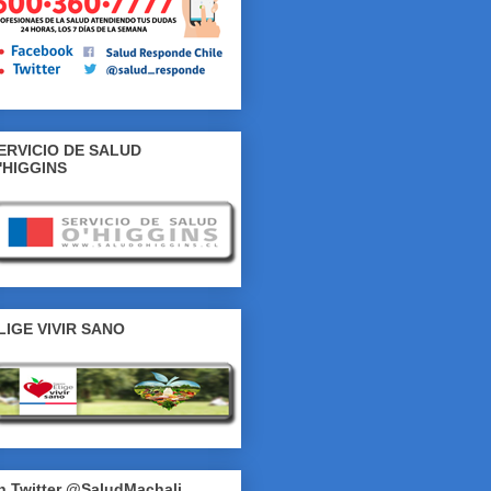
ERVICIO DE SALUD
'HIGGINS
LIGE VIVIR SANO
n Twitter @SaludMachali