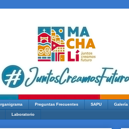
rganigrama
Preguntas Frecuentes
SAPU
Galería
Laboratorio