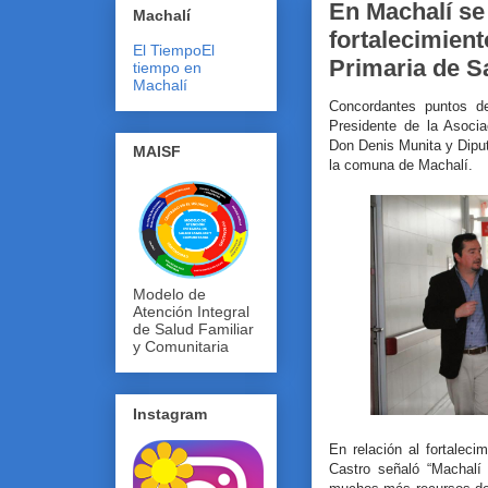
En Machalí se
Machalí
fortalecimient
El Tiempo
El
Primaria de S
tiempo en
Machalí
Concordantes puntos de
Presidente de la Asoci
Don Denis Munita y Diput
MAISF
la comuna de Machalí.
Modelo de
Atención Integral
de Salud Familiar
y Comunitaria
Instagram
En relación al fortaleci
Castro señaló “Machal