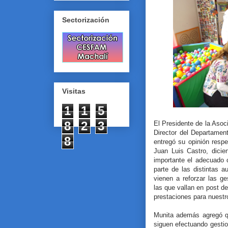
Sectorización
Visitas
1
1
5
8
2
3
El Presidente de la Asoc
Director del Departamen
8
entregó su opinión respe
Juan Luis Castro, dici
importante el adecuado 
parte de las distintas a
vienen a reforzar las g
las que vallan en post d
prestaciones para nuestr
Munita además agregó q
siguen efectuando gestio