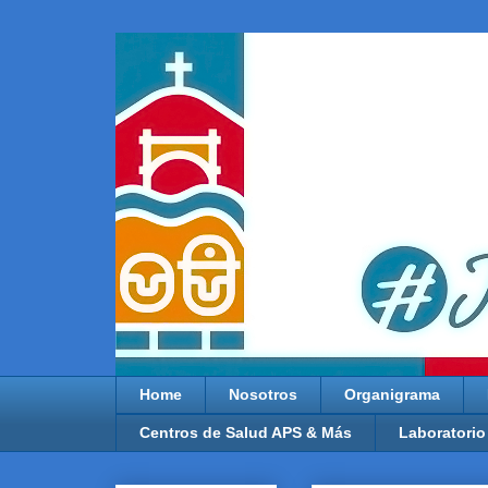
Home
Nosotros
Organigrama
Centros de Salud APS & Más
Laboratorio