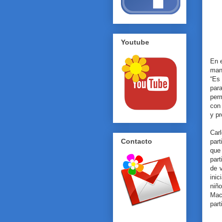
Youtube
En e
man
“Es 
para
per
con
y pr
Car
Contacto
part
que
part
de 
inic
niñ
Mac
part