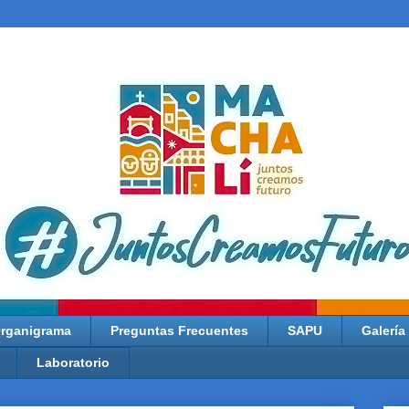
rganigrama
Preguntas Frecuentes
SAPU
Galería
Laboratorio