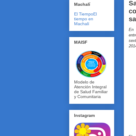
Sa
Machalí
co
El Tiempo
El
sa
tiempo en
Machalí
En 
ent
sext
MAISF
2014
Modelo de
Atención Integral
de Salud Familiar
y Comunitaria
Instagram