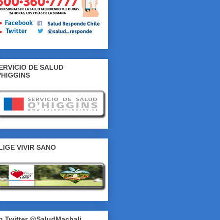
ERVICIO DE SALUD
'HIGGINS
LIGE VIVIR SANO
n Twitter @SaludMachali