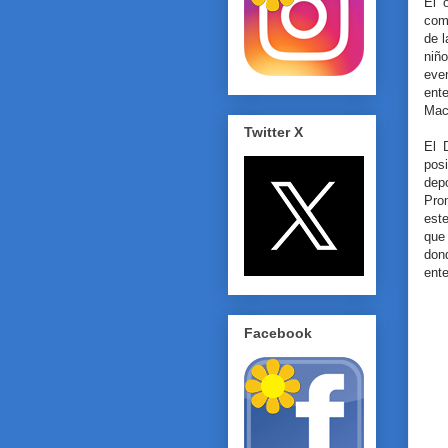
El 
com
de l
niñ
eve
ent
Mac
Twitter X
El 
pos
dep
Prom
est
que
don
ente
Facebook