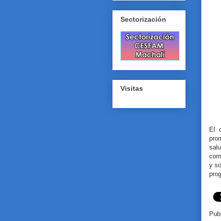
Sectorización
Visitas
El 
pro
salu
comu
y so
pro
Pub