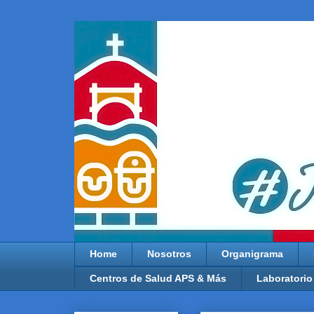
Home
Nosotros
Organigrama
Centros de Salud APS & Más
Laboratorio