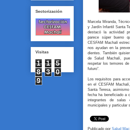
Sectorización
Marcela Miranda, Técnic
y Jardín Infantil Santa T
destacó la actividad p
parece súper bueno qu
CESFAM Machalí estrech
nos ayudan en la preven
Visitas
dientes. También quisie
de Salud Machalí, pu
1
1
5
respetar los temores d
futuro”.
8
3
0
9
Los requisitos para acced
en el CESFAM Machalí,
Santa Teresa, asimismo 
fecha ha beneficiado a 
integrantes de salas 
municipales y particular
Publicado por
Salud Mac