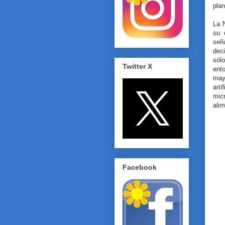
plan
La 
su 
señ
dec
sól
Twitter X
ent
may
arti
micr
alim
Facebook