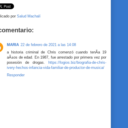
licado por
Salud Machalí
comentario:
MARIA
22 de febrero de 2021 a las 14:08
a historia criminal de Chris comenzó cuando tenÃa 19
aÃ±os de edad. En 1987, fue arrestado por primera vez por
posesión de drogas.
https://logios.biz/biografia-de-chris-
ivery-hechos-infancia-vida-familiar-de-productor-de-musica/
Responder