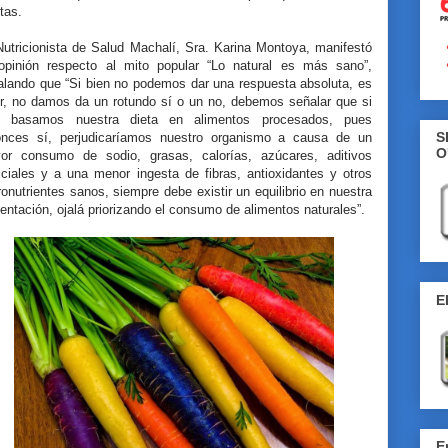
tas.
Nutricionista de Salud Machalí, Sra. Karina Montoya, manifestó
opinión respecto al mito popular “Lo natural es más sano”,
alando que “Si bien no podemos dar una respuesta absoluta, es
ir, no damos da un rotundo sí o un no, debemos señalar que si
o basamos nuestra dieta en alimentos procesados, pues
S
onces sí, perjudicaríamos nuestro organismo a causa de un
O
or consumo de sodio, grasas, calorías, azúcares, aditivos
ficiales y a una menor ingesta de fibras, antioxidantes y otros
onutrientes sanos, siempre debe existir un equilibrio en nuestra
entación, ojalá priorizando el consumo de alimentos naturales”.
E
E