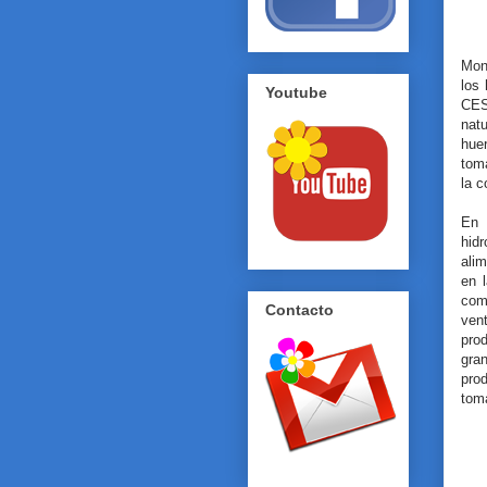
Mon
los 
Youtube
CES
nat
hue
tom
la 
En 
hidr
alim
en l
com
Contacto
vent
prod
gra
prod
toma