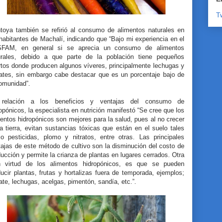
T
toya también se refirió al consumo de alimentos naturales en
habitantes de Machalí, indicando que “Bajo mi experiencia en el
FAM, en general si se aprecia un consumo de alimentos
urales, debido a que parte de la población tiene pequeños
rtos donde producen algunos víveres, principalmente lechugas y
ates, sin embargo cabe destacar que es un porcentaje bajo de
comunidad”.
relación a los beneficios y ventajas del consumo de
opónicos, la especialista en nutrición manifestó “Se cree que los
entos hidropónicos son mejores para la salud, pues al no crecer
a tierra, evitan sustancias tóxicas que están en el suelo tales
o pesticidas, plomo y nitratos, entre otras. Las principales
ajas de este método de cultivo son la disminución del costo de
ucción y permite la crianza de plantas en lugares cerrados. Otra
n virtud de los alimentos hidropónicos, es que se pueden
ucir plantas, frutas y hortalizas fuera de temporada, ejemplos;
te, lechugas, acelgas, pimentón, sandía, etc.”.