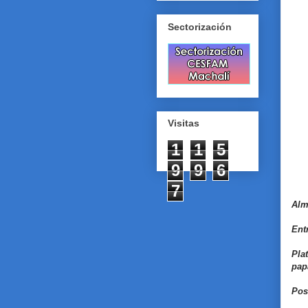
Sectorización
Visitas
1
1
5
9
9
6
7
Alm
Ent
Pla
pap
Post