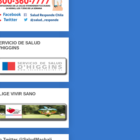
ERVICIO DE SALUD
'HIGGINS
LIGE VIVIR SANO
n Twitter @SaludMachali