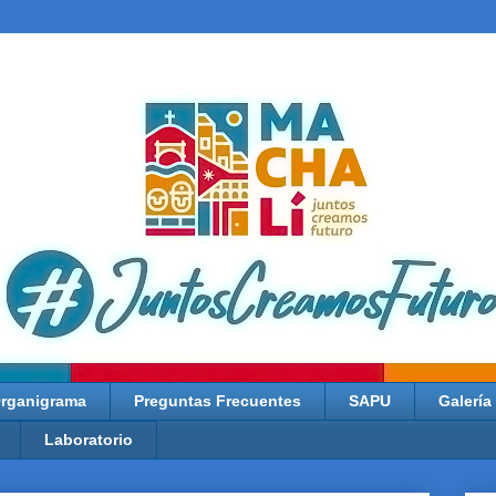
rganigrama
Preguntas Frecuentes
SAPU
Galería
Laboratorio