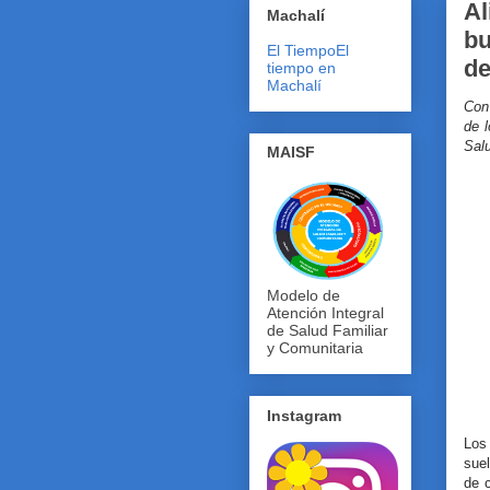
Al
Machalí
bu
El Tiempo
El
de
tiempo en
Machalí
Con 
de 
Sal
MAISF
Modelo de
Atención Integral
de Salud Familiar
y Comunitaria
Instagram
Los 
suel
de c