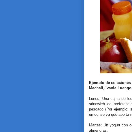
Ejemplo de colaciones 
Machalí, Ivania Luengo
Lunes: Una cajita de l
sándwich de preferenci
pescado (Por ejemplo: 
en conserva que aporta 
Martes: Un yogurt con c
almendras.