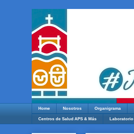
Home
Nosotros
Organigrama
Centros de Salud APS & Más
Laboratorio