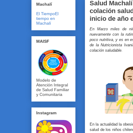
Salud Machalí
Machalí
colación salu
El Tiempo
El
inicio de año 
tiempo en
Machalí
En Marzo miles de niñ
nuevamente con la rutin
poco nutritiva, y es en 
MAISF
de la Nutricionista Iva
colación saludable.
Modelo de
Atención Integral
de Salud Familiar
y Comunitaria
Instagram
En la actualidad la obes
salud de los niños chile