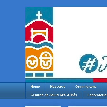
Home
Nosotros
Organigrama
Centros de Salud APS & Más
Laboratorio