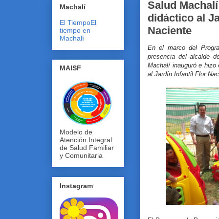
Salud Machalí
Machalí
didáctico al Ja
El Tiempo
El
Naciente
tiempo en
Machalí
En el marco del Progr
presencia del alcalde d
Machalí inauguró e hizo 
MAISF
al Jardín Infantil Flor Na
Modelo de
Atención Integral
de Salud Familiar
y Comunitaria
Instagram