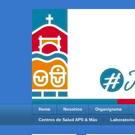
Home
Nosotros
Organigrama
Centros de Salud APS & Más
Laboratorio