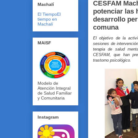
CESFAM Machal
Machalí
potenciar las 
El Tiempo
El
desarrollo per
tiempo en
Machalí
comuna
El objetivo de la activ
MAISF
sesiones de intervenció
terapia de salud menta
CESFAM, que han pres
trastorno psicológico.
Modelo de
Atención Integral
de Salud Familiar
y Comunitaria
Instagram