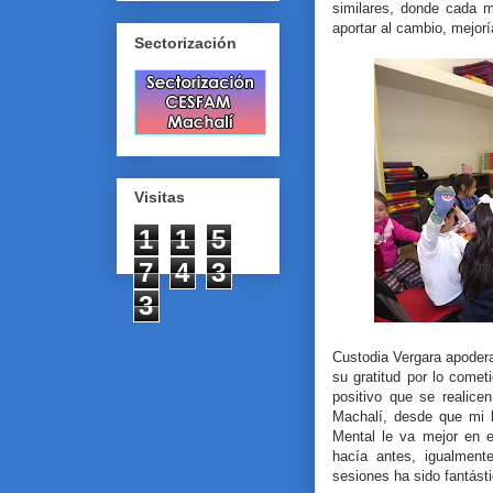
similares, donde cada m
aportar al cambio, mejorí
Sectorización
Visitas
1
1
5
7
4
3
3
Custodia Vergara apoderad
su gratitud por lo come
positivo que se realic
Machalí, desde que mi h
Mental le va mejor en 
hacía antes, igualment
sesiones ha sido fantást