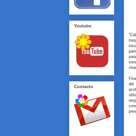
Youtube
“Ca
tra
insu
part
par
inm
cha
Fina
del
Contacto
aco
uti
res
con
pres