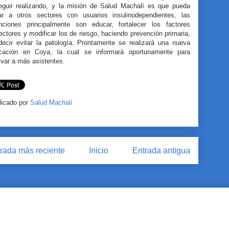
eguir realizando, y la misión de Salud Machalí es que pueda
gar a otros sectores con usuarios insulinodependientes, las
enciones principalmente son educar, fortalecer los factores
ectores y modificar los de riesgo, haciendo prevención primaria,
decir evitar la patología. Prontamente se realizará una nueva
cación en Coya, la cual se informará oportunamente para
ivar a más asistentes.
licado por
Salud Machalí
rada más reciente
Inicio
Entrada antigua