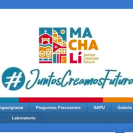
rganigrama
Preguntas Frecuentes
SAPU
Galería
Laboratorio