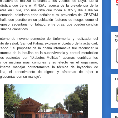
iniciativa de realizar la charla a los vecinos de Coya, fue la
adística que tiene el MINSAL acerca de la prevalencia de la
betes en Chile, con una cifra que rodea el 8% y día a día va
entando, asimismo cabe señalar el rol preventivo del CESFAM
halí, que percibe en su población factores de riesgo; como el
repeso, sedentarismo, tabaco, entre otras, que pueden concluir
suarios diabéticos.
S
Interno de noveno semestre de Enfermería, y realizador del
O
to de salud, Samuel Palma, expreso el objetivo de la actividad,
cando “ el propósito de la charla informativa fue reconocer la
rtancia de la insulina en la supervivencia y control metabólico
los pacientes con “Diabetes Mellitus”, además identificar los
os de insulina más comunes y su efecto en el organismo,
almente manejar correctamente la técnica de inyección de
ulina, el conocimiento de signos y síntomas de híper o
oglucemias con su manejo”.
E
E