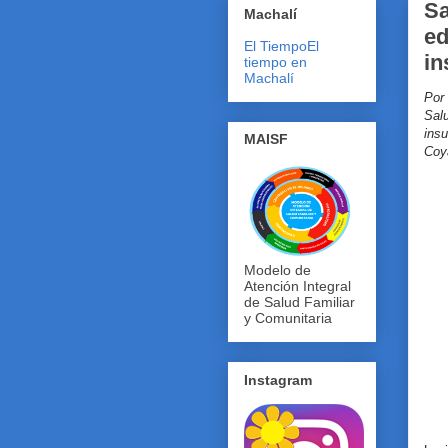
Sa
Machalí
ed
El Tiempo
El
in
tiempo en
Machalí
Por
Sal
ins
MAISF
Coy
Modelo de
Atención Integral
de Salud Familiar
y Comunitaria
Instagram