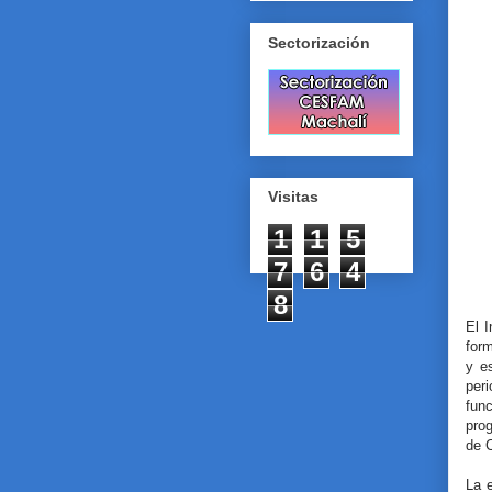
Sectorización
Visitas
1
1
5
7
6
4
8
El 
for
y e
per
fun
prog
de 
La 