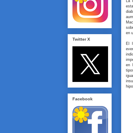
La 
est
dia
aum
Mac
sob
en u
Twitter X
El 
even
indi
impo
en 
tip
igu
ins
hip
Facebook