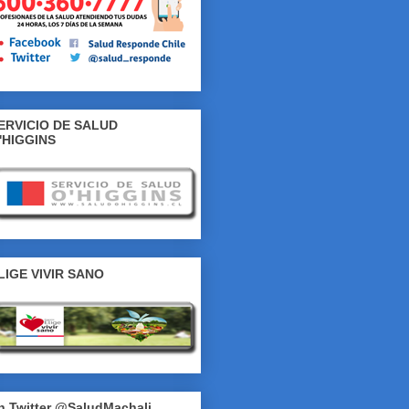
ERVICIO DE SALUD
'HIGGINS
LIGE VIVIR SANO
n Twitter @SaludMachali