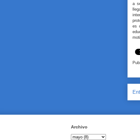
a s
lle
int
prot
es 
edu
mot
Pub
Ent
Archivo