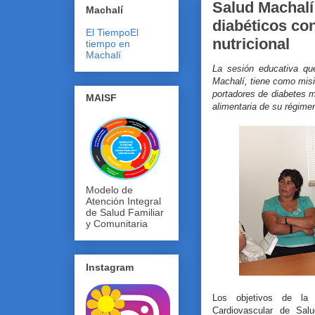
Salud Machalí
Machalí
diabéticos co
El Tiempo
El
nutricional
tiempo en
Machalí
La sesión educativa qu
Machalí, tiene como misi
portadores de diabetes m
MAISF
alimentaria de su régimen
Modelo de
Atención Integral
de Salud Familiar
y Comunitaria
Instagram
Los objetivos de la
Cardiovascular de Sal