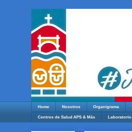
Home
Nosotros
Organigrama
Centros de Salud APS & Más
Laboratorio