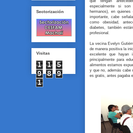
que tengan anteceden
especialmente si son 
hermanos), en quienes 
Sectorización
importante, cabe señal
como obesidad, antec
diabetes, también están
profesional.
La vecina Evelyn Gutiérr
de manera positiva la in
Visitas
excelente que hayan 
principalmente para ed
1
1
5
alimentos estamos expue
y que no, además cabe m
9
8
9
es gratis, antes pagaba e
1