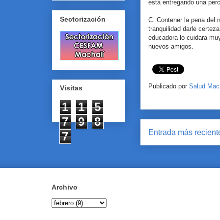
está entregando una perc
Sectorización
C. Contener la pena del n
tranquilidad darle certez
educadora lo cuidara muy
nuevos amigos.
Publicado por
Salud Mac
Visitas
1
1
5
7
9
8
Entrada más recient
7
Archivo