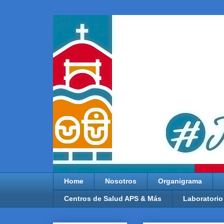
Home
Nosotros
Organigrama
Centros de Salud APS & Más
Laboratorio