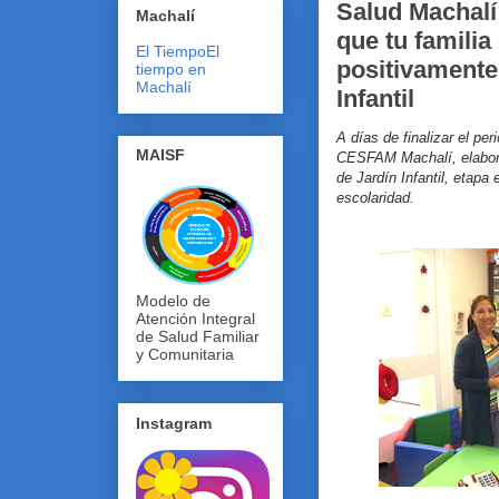
Salud Machalí
Machalí
que tu familia
El Tiempo
El
positivamente 
tiempo en
Machalí
Infantil
A días de finalizar el pe
MAISF
CESFAM Machalí, elaboró 
de Jardín Infantil, etapa 
escolaridad.
Modelo de
Atención Integral
de Salud Familiar
y Comunitaria
Instagram