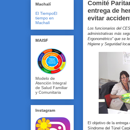
Comité Parita
Machalí
entrega de he
El Tiempo
El
evitar acciden
tiempo en
Machalí
Los funcionarios del CE
administrativas más segu
Ergonométrico” que se les
MAISF
Higiene y Seguridad loca
Modelo de
Atención Integral
de Salud Familiar
y Comunitaria
Instagram
El objetivo de la entrega
Síndrome del Túnel Carpi