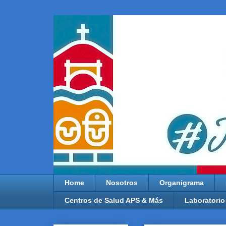
Home
Nosotros
Organigrama
Centros de Salud APS & Más
Laboratorio