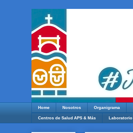
Home
Nosotros
Organigrama
Centros de Salud APS & Más
Laboratorio