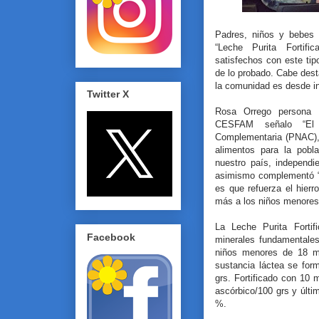
Padres, niños y bebes 
“Leche Purita Fortifi
satisfechos con este tip
de lo probado. Cabe dest
la comunidad es desde i
Twitter X
Rosa Orrego persona q
CESFAM señalo “El 
Complementaria (PNAC), 
alimentos para la pobl
nuestro país, independi
asimismo complementó “e
es que refuerza el hierr
más a los niños menores
La Leche Purita Fortif
Facebook
minerales fundamentales 
niños menores de 18 m
sustancia láctea se fo
grs. Fortificado con 10
ascórbico/100 grs y últi
%.