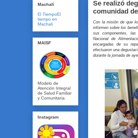
Se realizó deg
Machalí
comunidad de
El Tiempo
El
tiempo en
Con la misión de que l
Machalí
informen sobre los benefi
sus componentes, las 
Nacional de Alimentac
MAISF
encargadas de su repar
efectuaron una degusta
durante la jornada de aye
Modelo de
Atención Integral
de Salud Familiar
y Comunitaria
Instagram